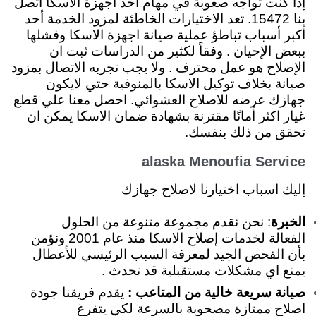
إذا كنت تواجه صعوبة في مهام أحد اجهزة الاسكا اتصل
بنا 15472. تعد الاختيارات الخاطئة لمزود الخدمة أحد
أكبر أسباب تباطؤ عملية صيانة اجهزة الاسكا وفشلها
ببعض الإحيان . وفقاً لكثير من الدراسات ثبت ان
الإصلاح هو عمل محترف . ولا يجب تجربه الاتصال بمزود
صيانة بخلاف توكيل الاسكا بالمنوفية حتي لايكون
جهازك عرضه للاصلاح العشوائي. احصل معنا علي قطع
غيار اكثر أمانًا مقترنة بشهادة ضمان الاسكا يمكن ان
تحقق من ذلك بنفسك.
alaska Menoufia Service
إليك اسباب اختيارنا لاصلاح جهازك
الخبرة
: نحن نقدم مجموعة متنوعة من الحلول
الفعالة لخدمات إصلاح الاسكا منذ عام 2001 ونؤمن
بأن الفحص الجيد لمعرفة السبب الرئيسي للأعطال
يمنع اي مشكلات مستقبلية قد تحدث .
صيانة سريعة خالية من المتاعب :
يقدم فريقنا جودة
اصلاح ممتازة مصحوبة بالسرعة لكي يتفرغ