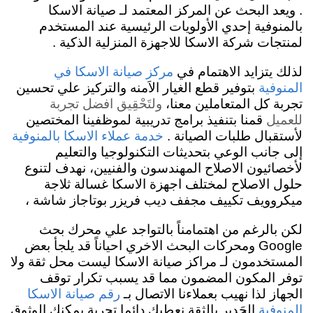
. ويعد البحث عن المركز المعتمد لـ صيانة الاسكا
بالمنوفية إحدي الأولويات الرئيسية عند المستخدم
لمنتجات شركة الاسكا للاجهزة المنزلية الذكية .
لذلك يتزايد الاهتمام في
مركز صيانة الاسكا في
بتوفير قطع الغيار الاَمنه والتركيز علي تحسين
المنوفية
تجربة كل المتعاملين معنا،
ولتَحْقِيق افضل تجربة
للعميل
قمنا بتنفيذ برامج تدريبية لموظفينا المختصين
لأستقبال طلبات الصيانة .
خدمة عملاء الاسكا بالمنوفية
إلى جانب الوعي بتحديثات التكنولوجيا والتعليم
لأخصائيون الاصلاح المهندسون والفنيين، نهدف لتنوع
حلول الاصلاح لمختلف اجهزة الاسكا غسالة ثلاجة
ميكروويف تكييف مجفف ديب فريزر بوتاجاز شاشة ،
لكن بالرغم من اهتمامناً بالتواجد علي محرك بحث
Google ومحركات البحث الاخري احياناً قد يلجأ بعض
المستخدمون لـ مراكز صيانة الاسكا ليست محل ثقة ولا
توفر المكون المضمون مما قد يسبب تكرار توقف
الجهاز لذا نهيب بعملاءنا الاتصال بـ
رقم صيانة الاسكا
الجَدِير بالثقة نعطيك دائما تجربة يمكنك الوثوق
المنوفية