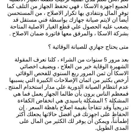
لجميع اجهزة الاسكا ، فهي تحفظ الجهاز من التلف كما
توفر المال ونتفادي بها تكرار الاصلاح ، من المستحسن
أيضاً ان لايتم صيانة جهازك بواسطة فني مستقل قد
يصعب عليه الحصول علي قطع الغيار الاصلية المتاحة
بشركة الاسكا ، والمرفق معها فاتورة ضمان الاصلاح .
متى يحتاج جهازي للصيانة الوقائية ؟
بعد مرور 5 سنوات من الشراء ، كلنا نعرف المقولة
الشهيرة الوقاية خير من العلاج ، ويضيف اخصائي
الاسكا أن ثمن المرور ربع السنوي للفحص الوقائي
أرخص بكثير من اثمان الإصلاحات الكبيرة التي يسببها
عدم انتظام الصيانة الدورية علي مدار استخدام المنتج .
فمعظم الناس يرون بأن طالما الجهاز يعمل فما هي
المشكلة ؟ المشكلة ياسيدي هي انخفاض الكفاءة
تدريجياً وقد تتفاجأ بقيمة اصلاح باهظة السعر . إن
الحفاظ على اجهزتك في أفضل حالاتها يجعلك أكثر
إطمأنناً، ويمكن أن يوفر لك الكثير من المال على
المدى الطويل.